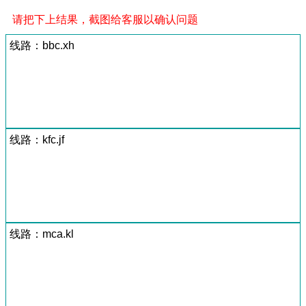
请把下上结果，截图给客服以确认问题
线路：bbc.xh
线路：kfc.jf
线路：mca.kl